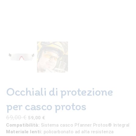
Occhiali di protezione
per casco protos
Il
Il
69,00
€
59,00
€
prezzo
prezzo
Compatibilità:
Sistema casco Pfanner Protos® Integral
originale
attuale
Materiale lenti:
policarbonato ad alta resistenza