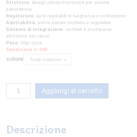
era:
è:
Struttura:
design senza montatura per visione
69,00 €.
59,00 €.
panoramica
Regolazioni:
aste regolabili in lunghezza e inclinazione
Adattabilità:
ponte nasale morbido e regolabile
Sistema di integrazione:
occhiali a scomparsa
all’interno del casco
Peso:
20gr circa
Spedizione in 48h
colore
Occhiali
Aggiungi al carrello
di
protezione
per
casco
Descrizione
protos