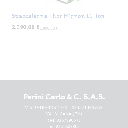
Spaccalegna Thor Mignon 11 Ton
2.390,00
€
2.900,00
€
Il
Il
prezzo
prezzo
originale
attuale
era:
è:
2.900,00 €.
2.390,00 €.
Perini Carlo & C. S.A.S.
VIA PETRARCA 17/A - 38057 PERGINE
VALSUGANA (TN)
cell: 3357896570
tel: 0461538306