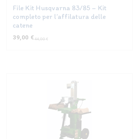
File Kit Husqvarna 83/85 – Kit
completo per l’affilatura delle
catene
39,00
€
44,00
€
Il
Il
prezzo
prezzo
originale
attuale
era:
è:
44,00 €.
39,00 €.