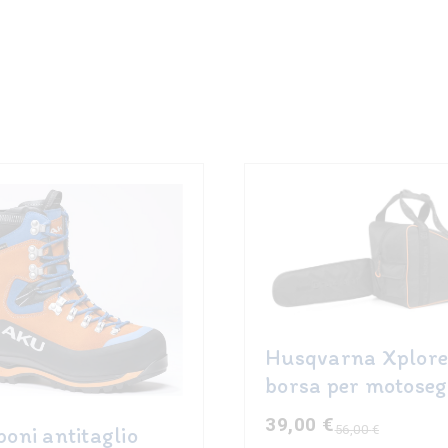
o
to
.
i
no
Husqvarna Xplore
borsa per motose
39,00
€
56,00
€
oni antitaglio
Il
Il