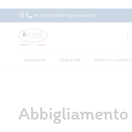
Tel: 0461538306
info@perinicarlo.it
R
p
GIARDINO
FORESTA
PRODOTTI A BATTE
Abbigliamento 