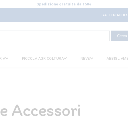
Spedizione gratuita da 150€
GALLERIA
CHI 
icerca
er:
RIA
PICCOLA AGRICOLTURA
NEVE
ABBIGLIAM
e Accessori