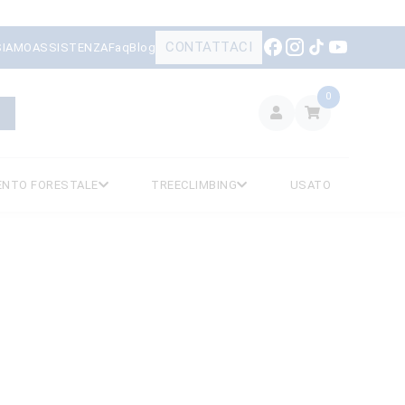
CONTATTACI
SIAMO
ASSISTENZA
Faq
Blog
0
ENTO FORESTALE
TREECLIMBING
USATO