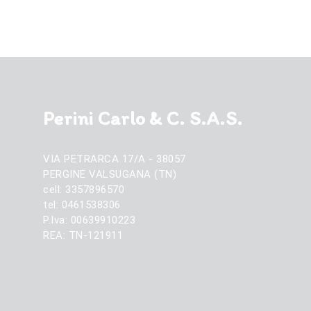
369,00 €.
339,00 €.
Perini Carlo & C. S.A.S.
VIA PETRARCA 17/A - 38057
PERGINE VALSUGANA (TN)
cell: 3357896570
tel: 0461538306
P.Iva: 00639910223
REA: TN-121911