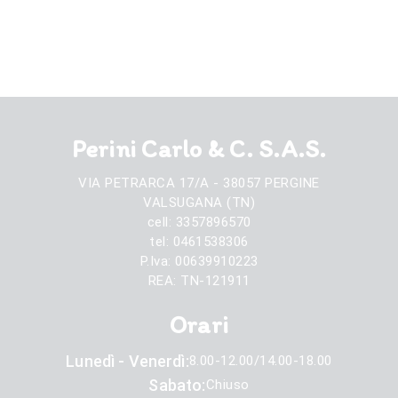
era:
è:
389,00 €.
349,00 €.
Perini Carlo & C. S.A.S.
VIA PETRARCA 17/A - 38057 PERGINE
VALSUGANA (TN)
cell: 3357896570
tel: 0461538306
P.Iva: 00639910223
REA: TN-121911
Orari
Lunedì - Venerdì:
8.00-12.00/14.00-18.00
Sabato:
Chiuso