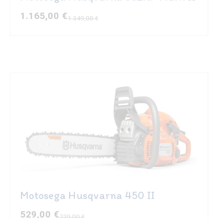
1.165,00
€
1.349,00
€
Il
Il
prezzo
prezzo
originale
attuale
era:
è:
1.349,00 €.
1.165,00 €.
Motosega Husqvarna 450 II
529,00
€
729,00
€