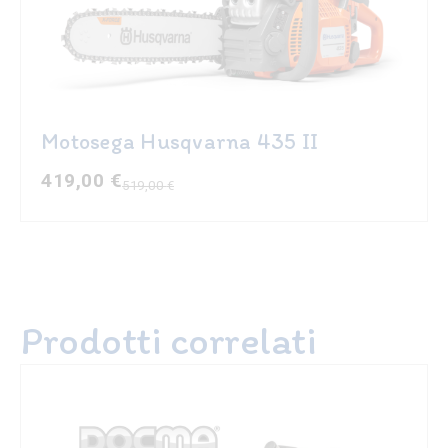
Motosega Husqvarna 435 II
419,00
€
519,00
€
Il
Il
prezzo
prezzo
originale
attuale
era:
è:
519,00 €.
419,00 €.
Prodotti correlati