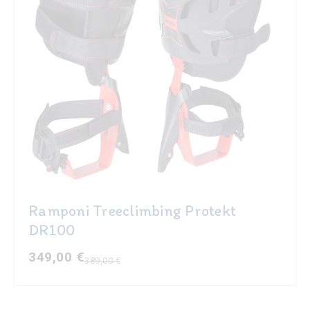
Ramponi Treeclimbing Protekt
DR100
349,00
€
389,00
€
Il
Il
prezzo
prezzo
originale
attuale