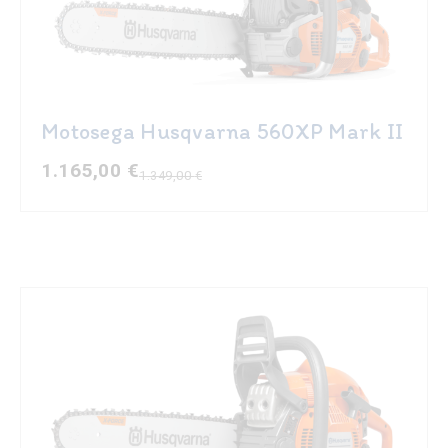
Motosega Husqvarna 560XP Mark II
1.165,00
€
1.349,00
€
Il
Il
prezzo
prezzo
originale
attuale
era:
è:
1.349,00 €.
1.165,00 €.