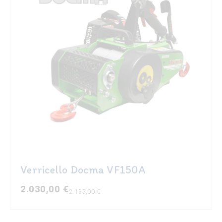
Verricello Docma VF150A
2.030,00
€
2.135,00
€
Il
Il
prezzo
prezzo
originale
attuale