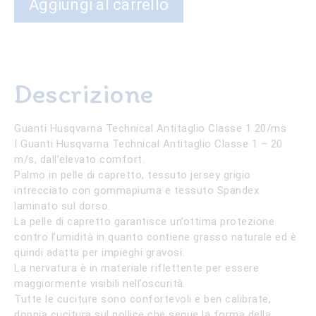
Aggiungi al carrello
Husqvarna
Technical
Antitaglio
quantità
Descrizione
Guanti Husqvarna Technical Antitaglio Classe 1 20/ms
I Guanti Husqvarna Technical Antitaglio Classe 1 – 20
m/s, dall’elevato comfort.
Palmo in pelle di capretto, tessuto jersey grigio
intrecciato con gommapiuma e
tessuto Spandex
laminato sul dorso.
La pelle di capretto garantisce un’ottima protezione
contro l’umidità in quanto contiene grasso naturale ed è
quindi adatta per impieghi gravosi.
La nervatura è in materiale riflettente per essere
maggiormente visibili nell’oscurità.
Tutte le cuciture sono confortevoli e ben calibrate,
doppia cucitura sul pollice che segue la forma della