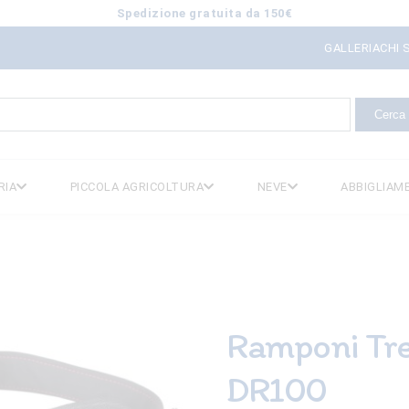
Spedizione gratuita da 150€
GALLERIA
CHI 
icerca
er:
RIA
PICCOLA AGRICOLTURA
NEVE
ABBIGLIAM
Ramponi Tre
DR100