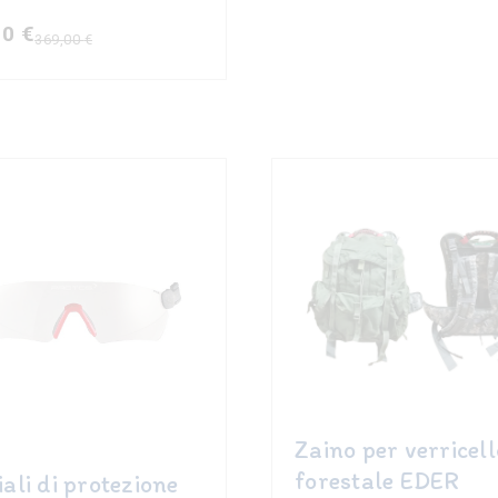
00
€
369,00
€
e
.
.
o
to
.
i
no
Zaino per verricell
forestale EDER
ali di protezione