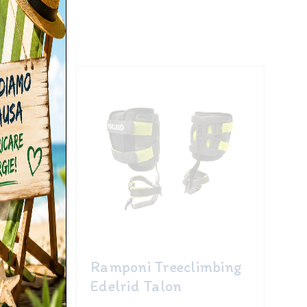
Ramponi Treeclimbing
Edelrid Talon