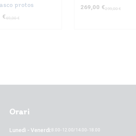
to
casco protos
269,00
€
299,00
€
Il
Il
0
€
69,00
€
prezzo
prezzo
originale
attuale
era:
è:
e
299,00 €.
269,00 €.
Orari
Lunedì - Venerdì:
8.00-12.00/14.00-18.00