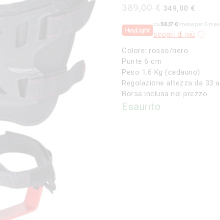
Il
Il
389,00
€
349,00
€
prezzo
prezzo
da
58,17 €
/mese per 6 mesi
originale
attuale
scopri di più
era:
è:
389,00 €.
349,00 
Colore: rosso/nero
Punte 6 cm
Peso 1.6 Kg (cadauno)
Regolazione altezza da 33 
Borsa inclusa nel prezzo
Esaurito