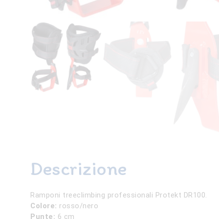
Descrizione
Ramponi
treeclimbing
professionali Protekt DR100.
Colore:
rosso/nero
Punte:
6 cm