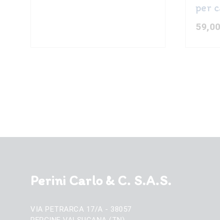
prodot
per 
originale
attuale
era:
è:
59,0
876,00 €.
629,00 €.
Il
Il
prezzo
prezzo
original
attuale
era:
è:
69,00 €.
59,00 €.
Perini Carlo & C. S.A.S.
VIA PETRARCA 17/A - 38057
PERGINE VALSUGANA (TN)