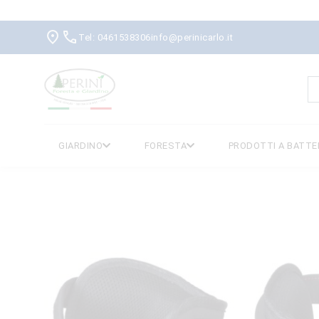
Tel: 0461538306
info@perinicarlo.it
R
p
GIARDINO
FORESTA
PRODOTTI A BATTE