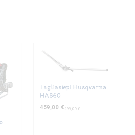
Tagliasiepi Husqvarna
HA860
459,00
€
499,00
€
Il
Il
prezzo
prezzo
o
originale
attuale
era:
è: