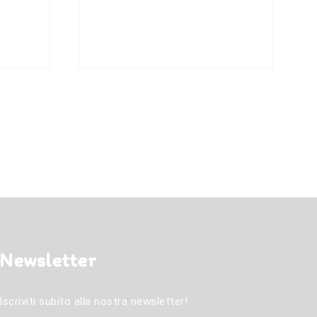
499,00 €.
459,00 €.
Newsletter
Iscriviti subito alla nostra newsletter!