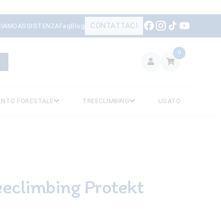
CONTATTACI
SIAMO
ASSISTENZA
Faq
Blog
0
ENTO FORESTALE
TREECLIMBING
USATO
eclimbing Protekt