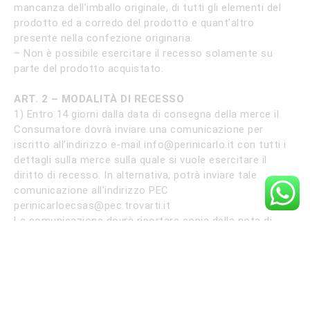
mancanza dell’imballo originale, di tutti gli elementi del
prodotto ed a corredo del prodotto e quant’altro
presente nella confezione originaria.
– Non è possibile esercitare il recesso solamente su
parte del prodotto acquistato.
ART. 2 – MODALITÀ DI RECESSO
1) Entro 14 giorni dalla data di consegna della merce il
Consumatore dovrà inviare una comunicazione per
iscritto all’indirizzo e-mail
info@perinicarlo.it
con tutti i
dettagli sulla merce sulla quale si vuole esercitare il
diritto di recesso. In alternativa, potrà inviare tale
comunicazione all’indirizzo PEC
perinicarloecsas@pec.trovarti.it
La comunicazione dovrà riportare copia della nota di
consegna o della fattura, nonché il riferimento dell’ordine
di acquisto. Senza questi dati sarà impossibile dare
seguito alla richiesta
2) Avvenuta la ricezione del messaggio da parte di Perini
Carlo & c. s.a.s. relativa alla comunicazione di recesso