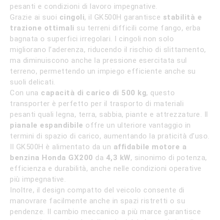
pesanti e condizioni di lavoro impegnative.
Grazie ai suoi
cingoli
, il GK500H garantisce
stabilità e
trazione ottimali
su terreni difficili come fango, erba
bagnata o superfici irregolari. I cingoli non solo
migliorano l’aderenza, riducendo il rischio di slittamento,
ma diminuiscono anche la pressione esercitata sul
terreno, permettendo un impiego efficiente anche su
suoli delicati.
Con una
capacità di carico di 500 kg
, questo
transporter è perfetto per il trasporto di materiali
pesanti quali legna, terra, sabbia, piante e attrezzature. Il
pianale espandibile
offre un ulteriore vantaggio in
termini di spazio di carico, aumentando la praticità d’uso.
Il GK500H è alimentato da un
affidabile motore a
benzina Honda GX200
da
4,3 kW
, sinonimo di potenza,
efficienza e durabilità, anche nelle condizioni operative
più impegnative.
Inoltre, il design compatto del veicolo consente di
manovrare facilmente anche in spazi ristretti o su
pendenze. Il cambio meccanico a più marce garantisce