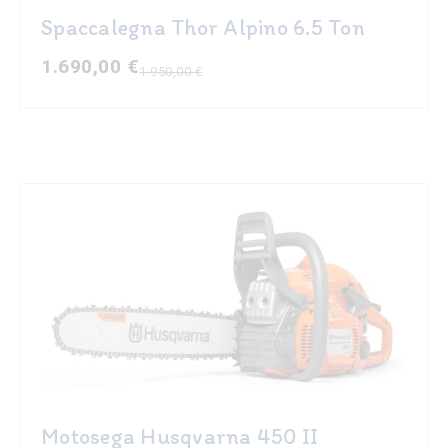
Spaccalegna Thor Alpino 6.5 Ton
1.690,00
€
1.950,00
€
Il
Il
prezzo
prezzo
originale
attuale
era:
è:
1.950,00 €.
1.690,00 €.
Motosega Husqvarna 450 II