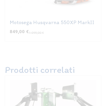
Motosega Husqvarna 550XP MarkII
849,00
€
1.099,00
€
Il
Il
prezzo
prezzo
originale
attuale
era:
è:
1.099,00 €.
849,00 €.
Prodotti correlati