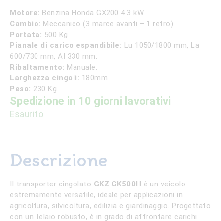
era:
è:
3.100,00 €.
2.590,00 €.
Motore:
Benzina Honda GX200 4.3 kW.
Cambio:
Meccanico (3 marce avanti – 1 retro).
Portata:
500 Kg.
Pianale di carico espandibile:
Lu 1050/1800 mm, La
600/730 mm, AI 330 mm.
Ribaltamento:
Manuale.
Larghezza cingoli:
180mm
Peso:
230 Kg
Spedizione in 10 giorni lavorativi
Esaurito
Descrizione
Il transporter cingolato
GKZ GK500H
è un veicolo
estremamente versatile, ideale per applicazioni in
agricoltura, silvicoltura, edilizia e giardinaggio. Progettato
con un telaio robusto, è in grado di affrontare carichi