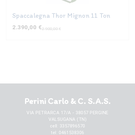
Spaccalegna Thor Mignon 11 Ton
2.390,00
€
2.900,00
€
Il
Il
prezzo
prezzo
originale
attuale
era:
è:
2.900,00 €.
2.390,00 €.
Perini Carlo & C. S.A.S.
VIA PETRARCA 17/A - 38057 PERGINE
VALSUGANA (TN)
cell: 3357896570
tel: 0461538306