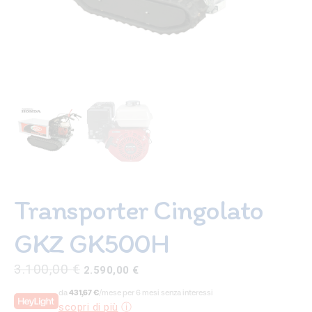
Transporter Cingolato
GKZ GK500H
Il
Il
3.100,00
€
2.590,00
€
prezzo
prezzo
da
431,67 €
/mese per 6 mesi senza interessi
originale
attuale
scopri di più