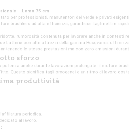
ssionale – Lama 75 cm
tato per professionisti, manutentori del verde e privati esigen
ore brushless ad alta efficienza, garantisce tagli netti e rapidi
ridotte, rumorosità contenuta per lavorare anche in contesti res
se batterie con altri attrezzi della gamma Husqvarna, ottimizzand
io mantenendo le stesse prestazioni ma con zero emissioni duran
otto sforzo
 potenza anche durante lavorazioni prolungate: il motore brush
tte. Questo significa tagli omogenei e un ritmo di lavoro cost
ima produttività
’affilatura periodica.
edicato al lavoro.
i