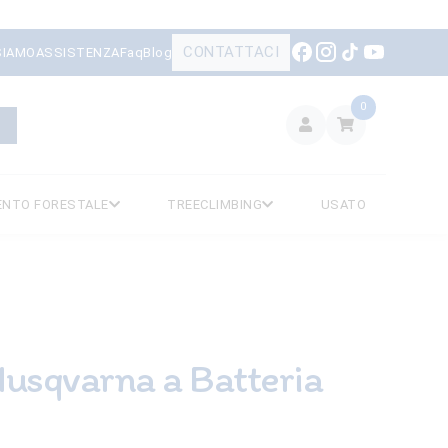
CONTATTACI
SIAMO
ASSISTENZA
Faq
Blog
0
ENTO FORESTALE
TREECLIMBING
USATO
Husqvarna a Batteria