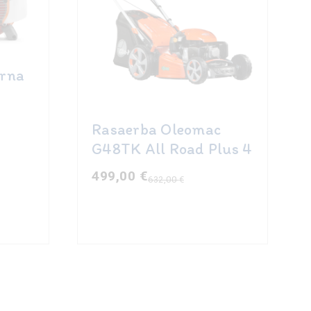
arna
Rasaerba Oleomac
G48TK All Road Plus 4
499,00
€
632,00
€
Il
Il
prezzo
prezzo
originale
attuale
era:
è:
632,00 €.
499,00 €.