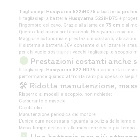
Tagliasiepi Husqvarna 522iHD75 a batteria profe
Il tagliasiepi a batteria
Husqvarna 522iHD75
è proget
l’ingombro del cavo. Grazie alla lama da
75 cm
e al mot
Questo tagliasiepi professionale Husqvarna assicura:
Maggiore autonomia e prestazioni costanti, vibrazioni 
Il sistema a batteria 36V consente di utilizzare le stes
per chi vuole sostituire i vecchi tagliasiepi a scopp
Prestazioni costanti anche s
Il tagliasiepi
Husqvarna 522iHD75
mantiene la stessa
performance quando affronta rami più spessi o siepi fi
🛠 Ridotta manutenzione, mass
Rispetto ai modelli a scoppio, non richiede:
Carburante o miscele
Cambi olio
Manutenzione periodica del motore
L’unica cura necessaria riguarda la pulizia delle lame e l
Meno tempo dedicato alla manutenzione = più tempo d
Una batteria per più attrezz