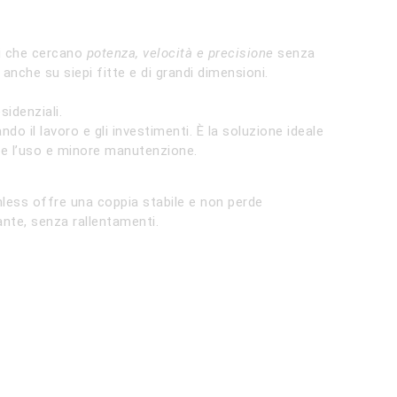
ti che cercano
potenza, velocità e precisione
senza
 anche su siepi fitte e di grandi dimensioni.
idenziali.
o il lavoro e gli investimenti. È la soluzione ideale
te l’uso e minore manutenzione.
less offre una coppia stabile e non perde
ante, senza rallentamenti.