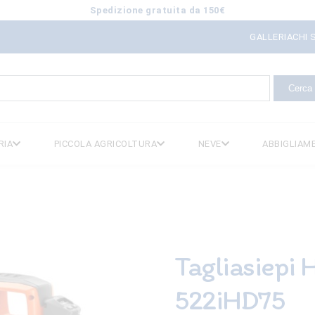
Spedizione gratuita da 150€
GALLERIA
CHI 
icerca
er:
RIA
PICCOLA AGRICOLTURA
NEVE
ABBIGLIAM
Tagliasiepi 
522iHD75