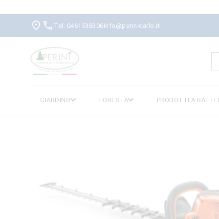
Tel: 0461538306
info@perinicarlo.it
R
p
GIARDINO
FORESTA
PRODOTTI A BATTE