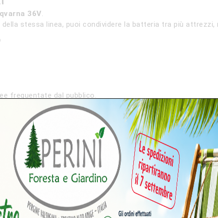
sqvarna 36V
.
ella stessa linea, puoi condividere la batteria tra più attrezzi,
o
ree frequentate dal pubblico.
ssare…