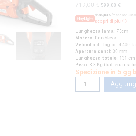
Il
Il
719,00
€
599,00
€
prezzo
prezzo
da
99,83 €
/mese per 6 mes
originale
attuale
scopri di più
era:
è:
719,00 €.
599,00 
Lunghezza lama:
75cm
Motore:
Brushless
Velocità di taglio:
4.400 ta
Apertura denti:
30 mm
Lunghezza totale:
131 cm
Peso:
3.8 Kg (batteria esclu
Spedizione in 5 gg l
Tagliasiepi
Aggiungi
Husqvarna
a
Batteria
522iHD75
quantità