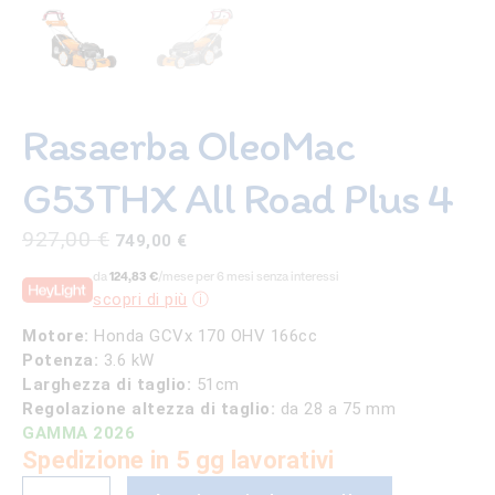
Rasaerba OleoMac
G53THX All Road Plus 4
Il
Il
927,00
€
749,00
€
prezzo
prezzo
da
124,83 €
/mese per 6 mesi senza interessi
originale
attuale
scopri di più
era:
è:
927,00 €.
749,00 €.
Motore:
Honda GCVx 170 OHV 166cc
Potenza:
3.6 kW
Larghezza di taglio:
51cm
Regolazione altezza di taglio:
da 28 a 75 mm
GAMMA 2026
Spedizione in 5 gg lavorativi
Rasaerba