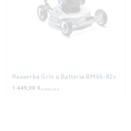
Rasaerba Grin a Batteria BM46-82v
1.449,00
€
1.499,00
€
Il
Il
prezzo
prezzo
originale
attuale
era:
è:
1.499,00 €.
1.449,00 €.