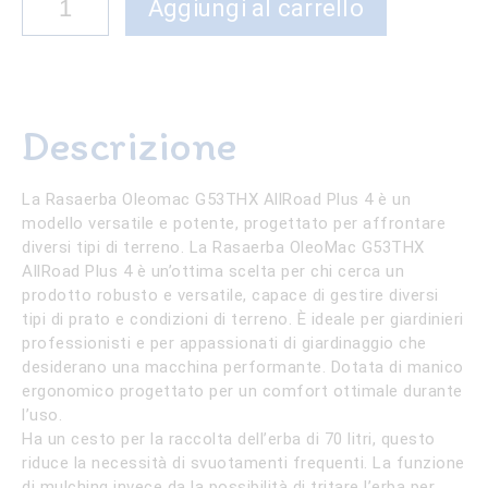
Aggiungi al carrello
OleoMac
G53THX
All
Road
Descrizione
Plus
4
La Rasaerba Oleomac G53THX AllRoad Plus 4 è un
quantità
modello versatile e potente, progettato per affrontare
diversi tipi di terreno. La Rasaerba OleoMac G53THX
AllRoad Plus 4 è un’ottima scelta per chi cerca un
prodotto robusto e versatile, capace di gestire diversi
tipi di prato e condizioni di terreno. È ideale per giardinieri
professionisti e per appassionati di giardinaggio che
desiderano una macchina performante. Dotata di manico
ergonomico progettato per un comfort ottimale durante
l’uso.
Ha un cesto per la raccolta dell’erba di 70 litri, questo
riduce la necessità di svuotamenti frequenti. La funzione
di mulching invece da la possibilità di tritare l’erba per