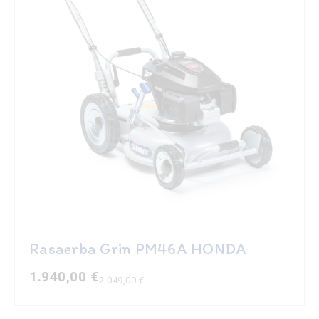
Rasaerba Grin PM46A HONDA
1.940,00
€
2.049,00
€
Il
Il
prezzo
prezzo