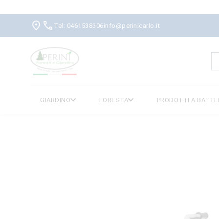
Tel: 0461538306
info@perinicarlo.it
R
p
GIARDINO
FORESTA
PRODOTTI A BATTE