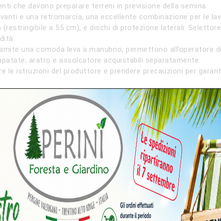
nti che devono preparare terreni in previsione della semina.
nti e una retromarcia, una eccellente combinazione per le lavora
restringibile a 55 cm), e dischi di protezione laterali. Seletto
dità.
ramite una comoda leva a manubrio, permettono all’operatore di
patate, aratro e assolcatore acquistabili separatamente.
e le istruzioni del produttore e prendere precauzioni per garan
ni!
ssare…