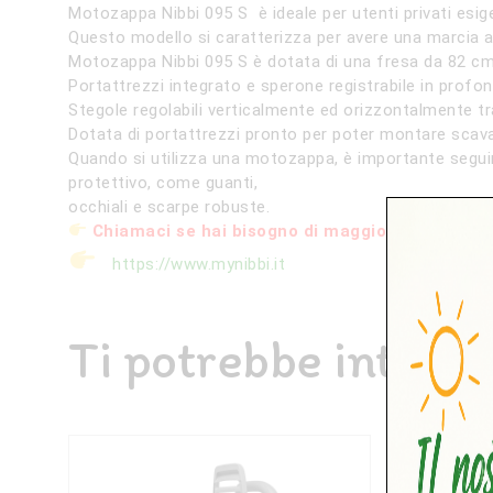
Motozappa Nibbi 095 S è ideale per utenti privati esige
Questo modello si caratterizza per avere una marcia ava
Motozappa Nibbi 095 S è dotata di una fresa da 82 cm (
Portattrezzi integrato e sperone registrabile in profon
Stegole regolabili verticalmente ed orizzontalmente t
Dotata di portattrezzi pronto per poter montare scava
Quando si utilizza una motozappa, è importante seguir
protettivo, come guanti,
occhiali e scarpe robuste.
Chiamaci se hai bisogno di maggiori informazio
https://www.mynibbi.it
Ti potrebbe intere