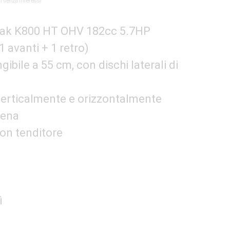
 senza interessi
€.
ak K800 HT OHV 182cc 5.7HP
1 avanti + 1 retro)
gibile a 55 cm, con dischi laterali di
 verticalmente e orizzontalmente
tena
con tenditore
ì