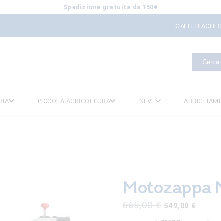
Spedizione gratuita da 150€
GALLERIA
CHI 
icerca
er:
RIA
PICCOLA AGRICOLTURA
NEVE
ABBIGLIAM
Motozappa N
Il
Il
665,00
€
549,00
€
prezzo
prezzo