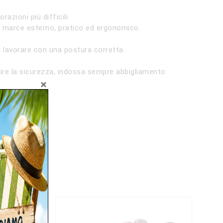
zioni più difficili.
re marce esterno, pratico ed ergonomico.
 lavorare con una postura corretta.
tire la sicurezza, indossa sempre abbigliamento