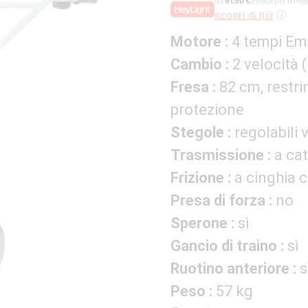
da
91,50 €
/mese per 6 mesi
originale
attuale
scopri di più
era:
è:
665,00 €.
549,00 
Motore :
4 tempi Em
Cambio :
2 velocità (
Fresa :
82 cm, restrin
protezione
Stegole :
regolabili
Trasmissione :
a ca
Frizione :
a cinghia 
Presa di forza :
no
Sperone :
sì
Gancio di traino :
sì
Ruotino anteriore :
s
Peso :
57 kg