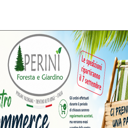
to
è la soluzione ideale per chi cerca una macchina professional
e, a un prezzo decisamente vantaggioso.
ffre un’ottima distribuzione del peso e massima libertà di movim
e. Il potente motore Stihl garantisce un taglio pulito e costante
to
dai nostri tecnici specializzati, con controllo completo di mo
 durata. Il decespugliatore arriva pronto all’uso, testato e in ot
isionato
significa ottenere prestazioni professionali Stihl con 
andato e revisionato nella nostra officina a Pergine Vals
 punto vendita