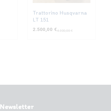
Trattorino Husqvarna
LT 151
2.500,00
€
4.300,00
€
Il
Il
prezzo
prezzo
originale
attuale
era:
è:
4.300,00 €.
2.500,00 €.
Newsletter