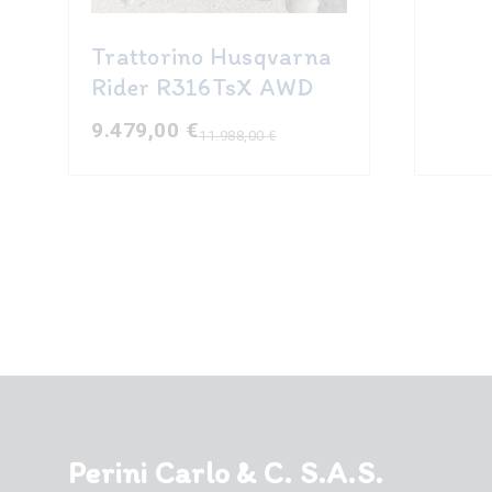
Il
Il
prezzo
prezzo
original
attuale
Trattorino Husqvarna
era:
è:
Rider R316TsX AWD
9.100,00
7.550,00
9.479,00
€
11.988,00
€
Il
Il
prezzo
prezzo
originale
attuale
era:
è:
11.988,00 €.
9.479,00 €.
Perini Carlo & C. S.A.S.