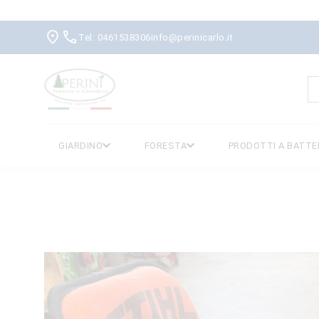
Tel: 0461538306
info@perinicarlo.it
R
p
GIARDINO
FORESTA
PRODOTTI A BATTE