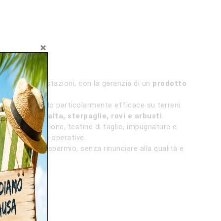
e ad alte prestazioni, con la garanzia di un
prodotto
ento, risultando particolarmente efficace su terreni
 anche su
erba alta, sterpaglie, rovi e arbusti
.
tore, carburazione, testine di taglio, impugnature e
time condizioni operative.
un notevole risparmio, senza rinunciare alla qualità e
ugana TN.