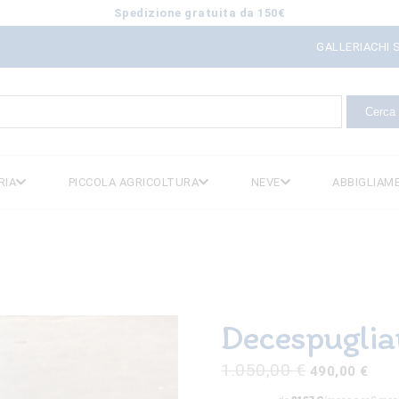
Spedizione gratuita da 150€
GALLERIA
CHI 
icerca
er:
RIA
PICCOLA AGRICOLTURA
NEVE
ABBIGLIAM
Decespuglia
Il
Il
1.050,00
€
490,00
€
prezzo
prez