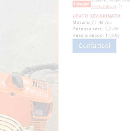
da
81,67 €
/mese per 6 mesi
originale
attu
scopri di più
era:
è:
1.050,00 €.
490,0
USATO REVISIONATO
Motore:
2T 48.7cc
Potenza resa:
2,2 kW
Peso a secco:
11,8 kg
Contattaci