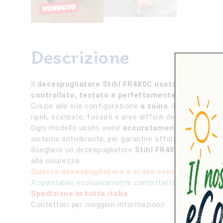
Descrizione
Il
decespugliatore Stihl FR480C usato e revisiona
controllato, testato e perfettamente funzionant
Grazie alla sua configurazione
a zaino
, il FR 480 C o
ripidi, scarpate, fossati e aree difficili da raggiunger
Ogni modello usato viene
accuratamente revisiona
sistema antivibrante, per garantire affidabilità e lunga
Scegliere un decespugliatore
Stihl FR480C usato rev
alla sicurezza.
Questo decespugliatore è stato controllato, tagli
Acquistabile esclusivamente contattattando il nostro
Spedizione in tutta italia
Contattaci per maggiori informazioni!